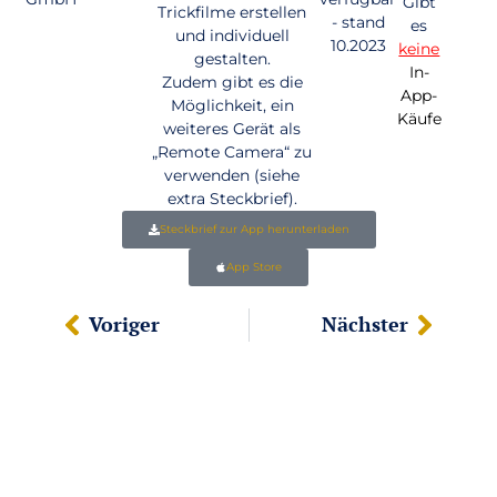
Gibt
Trickfilme erstellen
- stand
es
und individuell
10.2023
keine
gestalten.
In-
Zudem gibt es die
App-
Möglichkeit, ein
Käufe
weiteres Gerät als
„Remote Camera“ zu
verwenden (siehe
extra Steckbrief).
Steckbrief zur App herunterladen
App Store
Voriger
Nächster