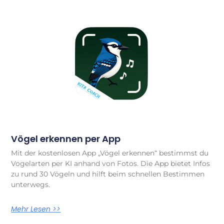
Vögel erkennen per App
Mit der kostenlosen App „Vögel erkennen“ bestimmst du
Vogelarten per KI anhand von Fotos. Die App bietet Infos
zu rund 30 Vögeln und hilft beim schnellen Bestimmen
unterwegs.
Mehr Lesen >>