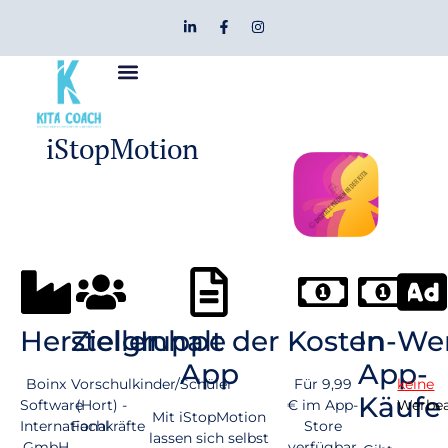
iStopMotion
Hersteller
Zielgruppe
Inhalt der
Kosten
In-
We
App
App-
Boinx
Vorschulkinder/Schüler
Für 9,99
keine
Käufe
Software
(Hort) -
€ im App-
Werbea
Mit iStopMotion
International
Fachkräfte
Store
lassen sich selbst
GmbH
verfügbar