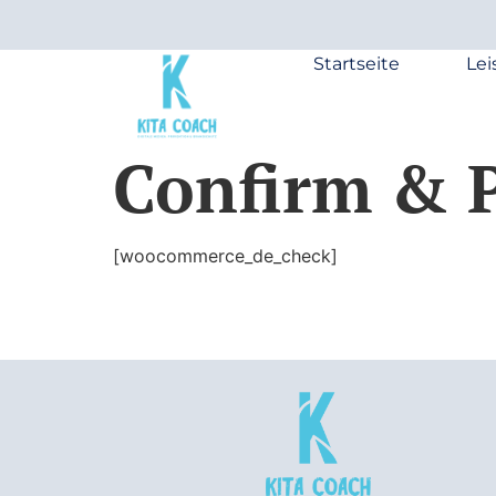
Startseite
Le
Confirm & P
[woocommerce_de_check]