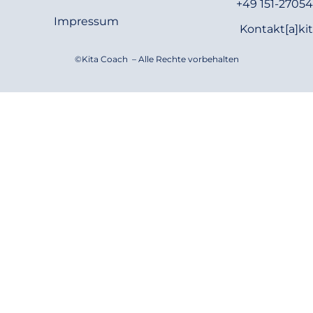
+49 151-2705
Impressum
Kontakt[a]ki
©Kita Coach – Alle Rechte vorbehalten